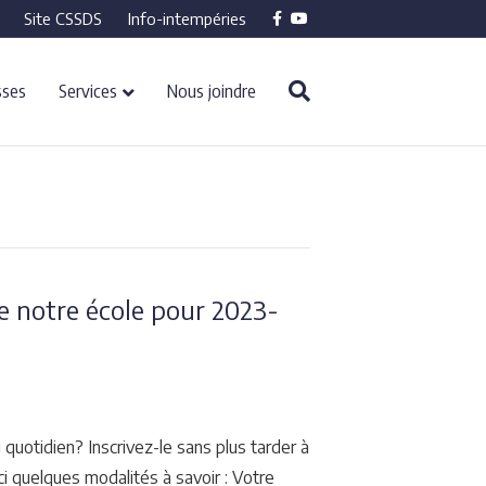
Facebook
Youtube
Site CSSDS
Info-intempéries
sses
Services
Nous joindre
de notre école pour 2023-
quotidien? Inscrivez-le sans plus tarder à
ci quelques modalités à savoir : Votre